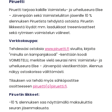
Piruetti
Piruetti tarjoaa kaikille Voimistelu- ja urheiluseura Elise
- Järvenpään sekä Voimisteluliiton jäsenille 10 %
alennuksen Piruetista tehdyistä ostoista. Piruetin
liikkeestä löydät mm. laadukkaat treeenivaatteet
sekä rytmisen voimistelun välineet.
Verkkokauppa:
Tehdessäsi ostoksia
www.piruetti.fi
sivuilta, kirjoita
"minulla on kampanjakoodi" -kenttään koodi
VOIMISTELU, merkitse vielä seurasi nimi: Voimistelu- ja
urheiluseura Elise - Järvenpää viestikenttään. Alennus
näkyy ostoskorissa välittömästi.
Tilauksen voi tehdä myös sähköpostitse
osoitteeseen
piruetti(a)piruetti.fi
.
Piruetin liikkeet:
-10 % alennuksen saa näyttämällä maksukuittia
seuran jäsenmaksusta.