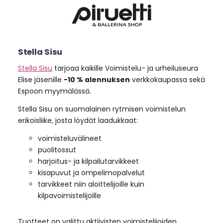
Stella Sisu
Stella Sisu
tarjoaa kaikille Voimistelu- ja urheiluseura
Elise jäsenille
-10 % alennuksen
verkkokaupassa sekä
Espoon myymälässä.
Stella Sisu on suomalainen rytmisen voimistelun
erikoisliike, josta löydät laadukkaat:
voimisteluvälineet
puolitossut
harjoitus- ja kilpailutarvikkeet
kisapuvut ja ompelimopalvelut
tarvikkeet niin aloittelijoille kuin
kilpavoimistelijoille
Tuotteet on valittu aktiivisten voimistelijoiden,