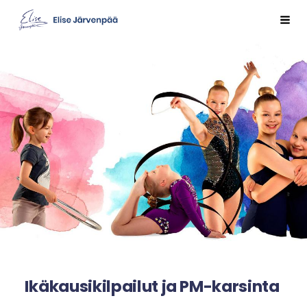
Siirry
Val
Sivuston etusivulle
sivun
sisältöön
Ikäkausikilpailut ja PM-karsinta