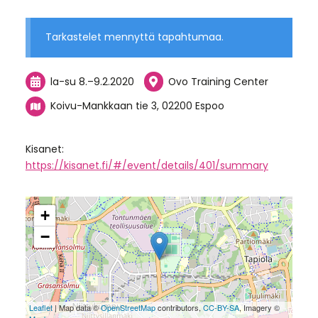
Tarkastelet mennyttä tapahtumaa.
la-su
8.
–
9.2.2020
Ovo Training Center
Koivu-Mankkaan tie 3, 02200 Espoo
Kisanet:
https://kisanet.fi/#/event/details/401/summary
+
−
Leaflet
| Map data ©
OpenStreetMap
contributors,
CC-BY-SA
, Imagery ©