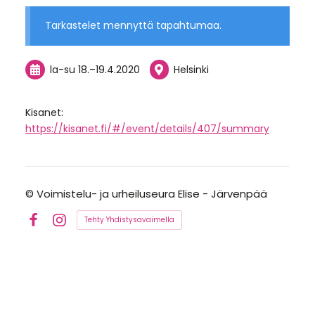
Tarkastelet mennyttä tapahtumaa.
la-su
18.
–
19.4.2020
Helsinki
Kisanet:
https://kisanet.fi/#/event/details/407/summary
©
Voimistelu- ja urheiluseura Elise - Järvenpää
Tehty Yhdistysavaimella
Facebook
Instagram