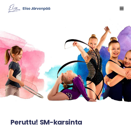
Siirry
Val
Sivuston etusivulle
sivun
sisältöön
Peruttu! SM-karsinta