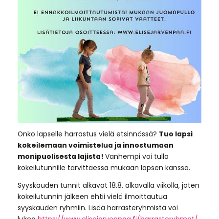
Onko lapselle harrastus vielä etsinnässä?
Tuo lapsi
kokeilemaan voimistelua ja innostumaan
monipuolisesta lajista!
Vanhempi voi tulla
kokeilutunnille tarvittaessa mukaan lapsen kanssa.
Syyskauden tunnit alkavat 18.8. alkavalla viikolla, joten
kokeilutunnin jälkeen ehtii vielä ilmoittautua
syyskauden ryhmiin. Lisää harrasteryhmistä voi
lukea
https://www.elisejarvenpaa.fi/harrasteryhmat/