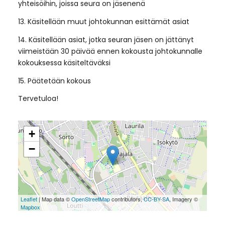
yhteisöihin, joissa seura on jäsenenä
13. Käsitellään muut johtokunnan esittämät asiat
14. Käsitellään asiat, jotka seuran jäsen on jättänyt
viimeistään 30 päivää ennen kokousta johtokunnalle
kokouksessa käsiteltäväksi
15. Päätetään kokous
Tervetuloa!
+
−
Leaflet
| Map data ©
OpenStreetMap
contributors,
CC-BY-SA
, Imagery ©
Mapbox