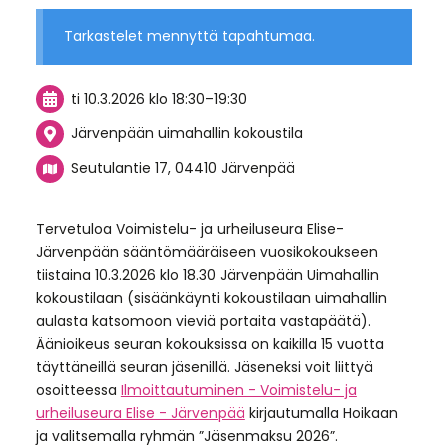
Tarkastelet mennyttä tapahtumaa.
ti 10.3.2026
klo 18:30
–
19:30
Järvenpään uimahallin kokoustila
Seutulantie 17, 04410 Järvenpää
Tervetuloa Voimistelu- ja urheiluseura Elise-
Järvenpään sääntömääräiseen vuosikokoukseen
tiistaina 10.3.2026 klo 18.30 Järvenpään Uimahallin
kokoustilaan (sisäänkäynti kokoustilaan uimahallin
aulasta katsomoon vieviä portaita vastapäätä).
Äänioikeus seuran kokouksissa on kaikilla 15 vuotta
täyttäneillä seuran jäsenillä. Jäseneksi voit liittyä
osoitteessa
Ilmoittautuminen - Voimistelu- ja
urheiluseura Elise - Järvenpää
kirjautumalla Hoikaan
ja valitsemalla ryhmän ”Jäsenmaksu 2026”.