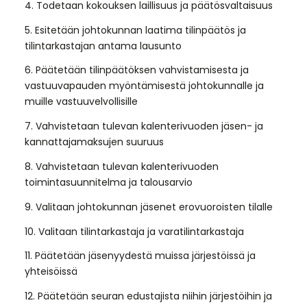
4. Todetaan kokouksen laillisuus ja päätösvaltaisuus
5. Esitetään johtokunnan laatima tilinpäätös ja
tilintarkastajan antama lausunto
6. Päätetään tilinpäätöksen vahvistamisesta ja
vastuuvapauden myöntämisestä johtokunnalle ja
muille vastuuvelvollisille
7. Vahvistetaan tulevan kalenterivuoden jäsen- ja
kannattajamaksujen suuruus
8. Vahvistetaan tulevan kalenterivuoden
toimintasuunnitelma ja talousarvio
9. Valitaan johtokunnan jäsenet erovuoroisten tilalle
10. Valitaan tilintarkastaja ja varatilintarkastaja
11. Päätetään jäsenyydestä muissa järjestöissä ja
yhteisöissä
12. Päätetään seuran edustajista niihin järjestöihin ja