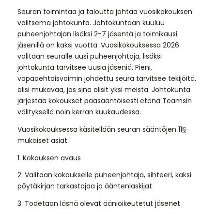
Seuran toimintaa ja taloutta johtaa vuosikokouksen
valitsema johtokunta. Johtokuntaan kuuluu
puheenjohtajan lisäksi 2-7 jäsentä ja toimikausi
jäsenillä on kaksi vuotta. Vuosikokouksessa 2026
valitaan seuralle uusi puheenjohtaja, lisäksi
johtokunta tarvitsee uusia jäseniä. Pieni,
vapaaehtoisvoimin johdettu seura tarvitsee tekijöitä,
olisi mukavaa, jos sinä olisit yksi meistä. Johtokunta
järjestää kokoukset pääsääntöisesti etänä Teamsin
välityksellä noin kerran kuukaudessa.
Vuosikokouksessa käsitellään seuran sääntöjen 11§
mukaiset asiat:
1. Kokouksen avaus
2. Valitaan kokoukselle puheenjohtaja, sihteeri, kaksi
pöytäkirjan tarkastajaa ja ääntenlaskijat
3. Todetaan läsnä olevat äänioikeutetut jäsenet