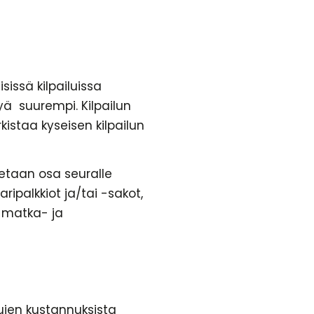
issä kilpailuissa
tyä suurempi. Kilpailun
istaa kyseisen kilpailun
tetaan osa seuralle
ripalkkiot ja/tai -sakot,
 matka- ja
lujen kustannuksista