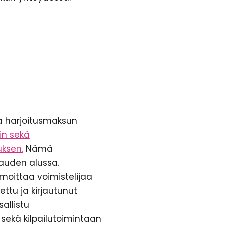
ja harjoitusmaksun
sin sekä
uksen.
Nämä
skauden alussa.
lmoittaa voimistelijaa
ettu ja kirjautunut
sallistu
ä sekä kilpailutoimintaan