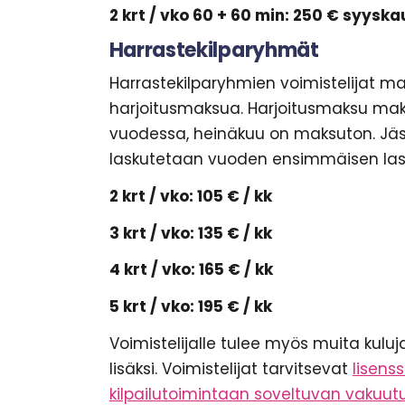
2 krt / vko 60 + 60 min: 250 € syysk
Harrastekilparyhmät
Harrastekilparyhmien voimistelijat m
harjoitusmaksua. Harjoitusmaksu mak
vuodessa, heinäkuu on maksuton. J
laskutetaan vuoden ensimmäisen las
2 krt / vko: 105 € / kk
3 krt / vko: 135 € / kk
4 krt / vko: 165 € / kk
5 krt / vko: 195 € / kk
Voimistelijalle tulee myös muita kulu
lisäksi. Voimistelijat tarvitsevat
lisens
kilpailutoimintaan soveltuvan vakuut