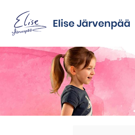
Siirry
sivun
sisältöön
Sivuston etusivulle