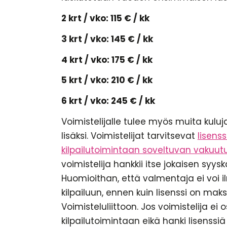
2 krt / vko: 115 € / kk
3 krt / vko: 145 € / kk
4 krt / vko: 175 € / kk
5 krt / vko: 210 € / kk
6 krt / vko: 245 € / kk
Voimistelijalle tulee myös muita kulu
lisäksi. Voimistelijat tarvitsevat
lisens
kilpailutoimintaan soveltuvan vakuut
voimistelija hankkii itse jokaisen syy
Huomioithan, että valmentaja ei voi i
kilpailuun, ennen kuin lisenssi on maks
Voimisteluliittoon. Jos voimistelija ei o
kilpailutoimintaan eikä hanki lisenssi