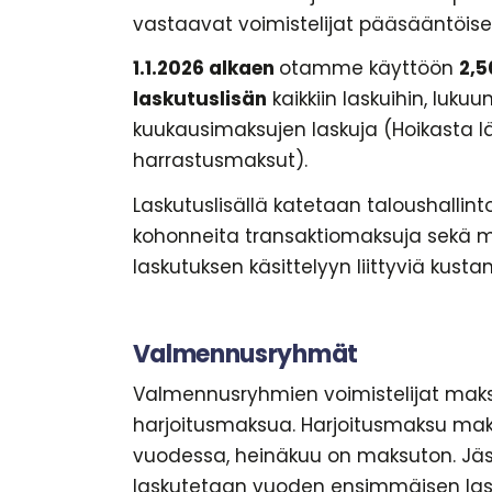
vastaavat voimistelijat pääsääntöises
1.1.2026 alkaen
otamme käyttöön
2,5
laskutuslisän
kaikkiin laskuihin, luku
kuukausimaksujen laskuja (Hoikasta l
harrastusmaksut).
Laskutuslisällä katetaan taloushallin
kohonneita transaktiomaksuja sekä m
laskutuksen käsittelyyn liittyviä kusta
Valmennusryhmät
Valmennusryhmien voimistelijat maks
harjoitusmaksua. Harjoitusmaksu mak
vuodessa, heinäkuu on maksuton. J
laskutetaan vuoden ensimmäisen la