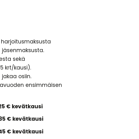
 harjoitusmaksusta
 jäsenmaksusta.
esta sekä
 krt/kausi).
jakaa osiin.
ntavuoden ensimmäisen
 125 € kevätkausi
 135 € kevätkausi
 145 € kevätkausi