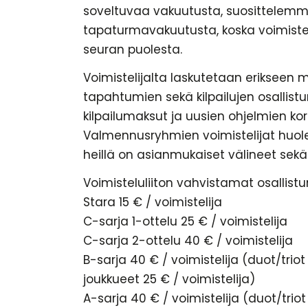
soveltuvaa vakuutusta, suosittele
tapaturmavakuutusta, koska voimisteli
seuran puolesta.
Voimistelijalta laskutetaan erikseen 
tapahtumien sekä kilpailujen osallist
kilpailumaksut ja uusien ohjelmien k
Valmennusryhmien voimistelijat huole
heillä on asianmukaiset välineet sekä 
Voimisteluliiton vahvistamat osallist
Stara 15 € / voimistelija
C-sarja 1-ottelu 25 € / voimistelija
C-sarja 2-ottelu 40 € / voimistelija
B-sarja 40 € / voimistelija (duot/triot 
joukkueet 25 € / voimistelija)
A-sarja 40 € / voimistelija (duot/triot 