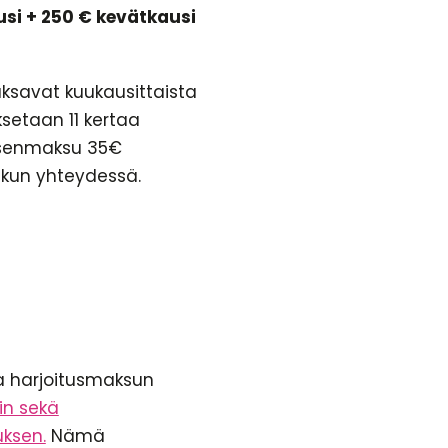
ausi + 250 € kevätkausi
aksavat kuukausittaista
setaan 11 kertaa
äsenmaksu 35€
kun yhteydessä.
ja harjoitusmaksun
sin sekä
uksen.
Nämä