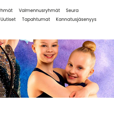
ryhmät
Valmennusryhmät
Seura
Uutiset
Tapahtumat
Kannatusjäsenyys