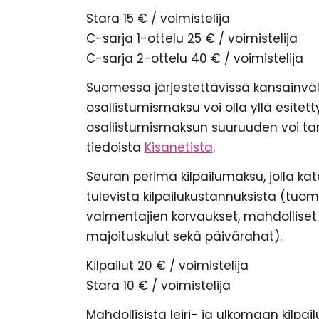
Stara 15 € / voimistelija
C-sarja 1-ottelu 25 € / voimistelija
C-sarja 2-ottelu 40 € / voimistelija
Suomessa järjestettävissä kansainvälis
osallistumismaksu voi olla yllä esitet
osallistumismaksun suuruuden voi tark
tiedoista
Kisanetista
.
Seuran perimä kilpailumaksu, jolla ka
tulevista kilpailukustannuksista (tuoma
valmentajien korvaukset, mahdolliset
majoituskulut sekä päivärahat).
Kilpailut 20 € / voimistelija
Stara 10 € / voimistelija
Mahdollisista leiri- ja ulkomaan kilpai