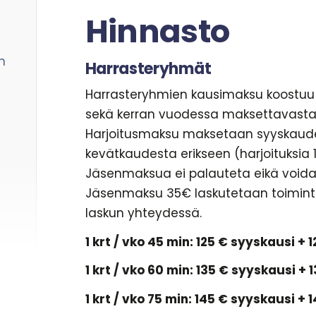
Hinnasto
n
Harrasteryhmät
Harrasteryhmien kausimaksu koostuu
sekä kerran vuodessa maksettavasta
Harjoitusmaksu maksetaan syyskaud
kevätkaudesta erikseen (harjoituksia 15
Jäsenmaksua ei palauteta eikä voida 
Jäsenmaksu 35€ laskutetaan toimi
laskun yhteydessä.
1 krt / vko 45 min: 125 € syyskausi +
1 krt / vko 60 min: 135 € syyskausi +
1 krt / vko 75 min: 145 € syyskausi +