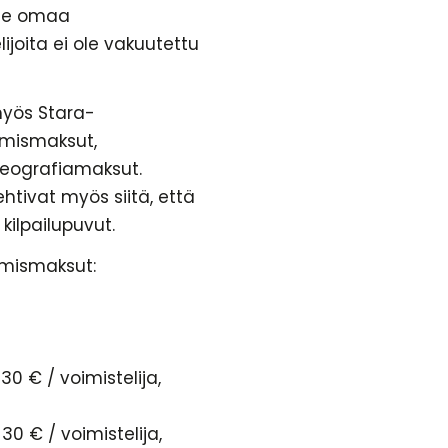
mme omaa
joita ei ole vakuutettu
myös Stara-
umismaksut,
oreografiamaksut.
htivat myös siitä, että
kilpailupuvut.
umismaksut:
30 € / voimistelija,
30 € / voimistelija,