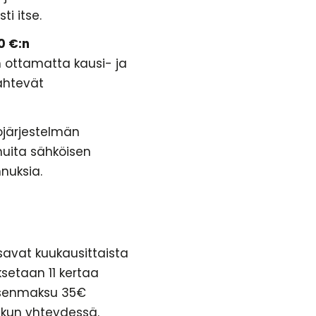
ti itse.
0 €:n
un ottamatta kausi- ja
ähtevät
tojärjestelmän
uita sähköisen
nnuksia.
avat kuukausittaista
setaan 11 kertaa
äsenmaksu 35€
skun yhteydessä.