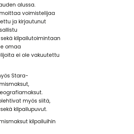
skauden alussa.
lmoittaa voimistelijaa
ettu ja kirjautunut
sallistu
ä sekä kilpailutoimintaan
mme omaa
joita ei ole vakuutettu
myös Stara-
umismaksut,
oreografiamaksut.
lehtivat myös siitä,
sekä kilpailupuvut.
mismaksut kilpailuihin