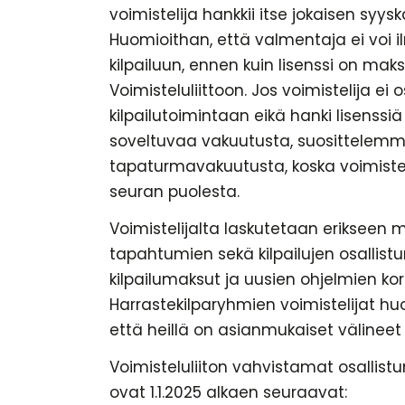
voimistelija hankkii itse jokaisen syy
Huomioithan, että valmentaja ei voi i
kilpailuun, ennen kuin lisenssi on maks
Voimisteluliittoon. Jos voimistelija ei o
kilpailutoimintaan eikä hanki lisenssi
soveltuvaa vakuutusta, suosittele
tapaturmavakuutusta, koska voimisteli
seuran puolesta.
Voimistelijalta laskutetaan erikseen 
tapahtumien sekä kilpailujen osallist
kilpailumaksut ja uusien ohjelmien k
Harrastekilparyhmien voimistelijat huo
että heillä on asianmukaiset välineet 
Voimisteluliiton vahvistamat osallistu
ovat 1.1.2025 alkaen seuraavat: