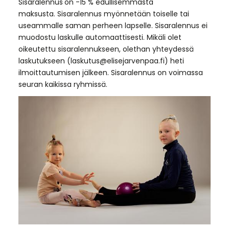
Sisaralennus
on -15 % edullisemmasta
maksusta. Sisaralennus myönnetään toiselle tai
useammalle saman perheen lapselle. Sisaralennus ei
muodostu laskulle automaattisesti. Mikäli olet
oikeutettu sisaralennukseen, olethan yhteydessä
laskutukseen (laskutus@elisejarvenpaa.fi) heti
ilmoittautumisen jälkeen. Sisaralennus on voimassa
seuran kaikissa ryhmissä.