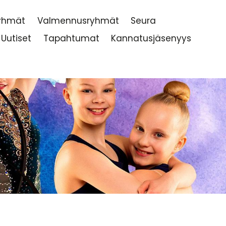
ryhmät
Valmennusryhmät
Seura
Uutiset
Tapahtumat
Kannatusjäsenyys