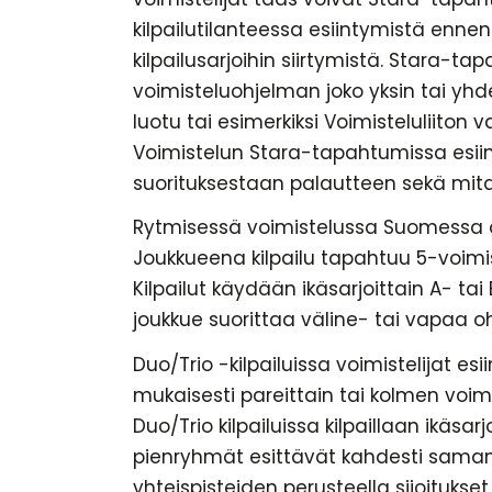
kilpailutilanteessa esiintymistä ennen 
kilpailusarjoihin siirtymistä. Stara-ta
voimisteluohjelman joko yksin tai yhdes
luotu tai esimerkiksi Voimisteluliiton 
Voimistelun Stara-tapahtumissa esii
suorituksestaan palautteen sekä mita
Rytmisessä voimistelussa Suomessa o
Joukkueena kilpailu tapahtuu 5-voimi
Kilpailut käydään ikäsarjoittain A- tai 
joukkue suorittaa väline- tai vapaa o
Duo/Trio -kilpailuissa voimistelijat es
mukaisesti pareittain tai kolmen voim
Duo/Trio kilpailuissa kilpaillaan ikäsarj
pienryhmät esittävät kahdesti saman
yhteispisteiden perusteella sijoitukset