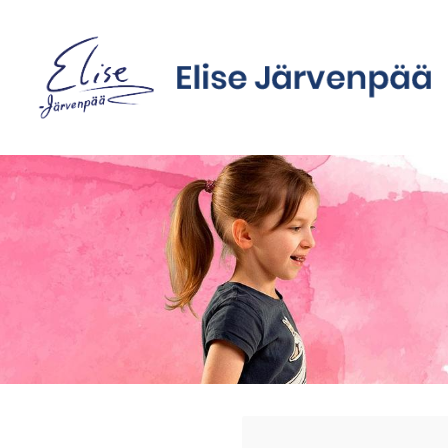
Siirry
sivun
sisältöön
Sivuston etusivulle