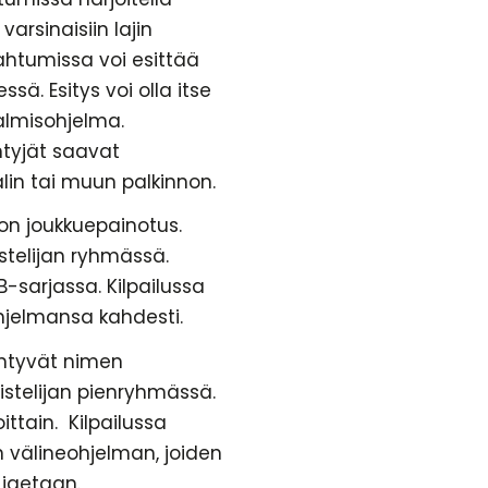
varsinaisiin lajin
pahtumissa voi esittää
sä. Esitys voi olla itse
valmisohjelma.
ntyjät saavat
lin tai muun palkinnon.
n joukkuepainotus.
stelijan ryhmässä.
B-sarjassa. Kilpailussa
hjelmansa kahdesti.
iintyvät nimen
istelijan pienryhmässä.
oittain. Kilpailussa
 välineohjelman, joiden
 jaetaan.