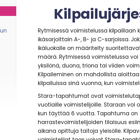
Kilpailujärj
Rytmisessä voimistelussa kilpaillaan k
lun
ikäsarjoittain A-, B- ja C-sarjoissa. Jok
ikäluokalle on määritelty suoritettava
määrä. Rytmisessä voimistelussa voi 
yksilönä, duona, triona tai viiden voim
Kilpaileminen on mahdollista aloittaa 
kilpailuissa sinä vuonna, kun voimiste
Stara-tapahtumat ovat voimisteluta
vuotiaille voimistelijoille. Staraan voi
kun täyttää 6 vuotta. Tapahtuma on
harrastevoimistelijoiden tilaisuus esi
aikana opittuja taitoja yleisölle. Kil
voimistelijat taas voivat Stara-tapah