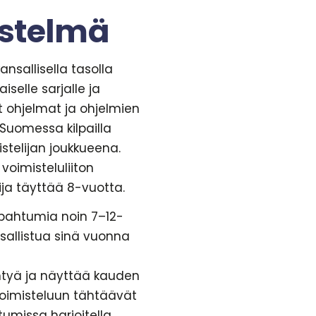
estelmä
ansallisella tasolla
aiselle sarjalle ja
t ohjelmat ja ohjelmien
Suomessa kilpailla
istelijan joukkueena.
voimisteluliiton
lija täyttää 8-vuotta.
pahtumia noin 7–12-
 osallistua sinä vuonna
intyä ja näyttää kauden
pavoimisteluun tähtäävät
tumissa harjoitella