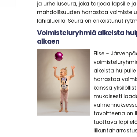
ja urheiluseura, joka tarjoaa lapsille ja
mahdollisuuden harrastaa voimistel
lähialueilla. Seura on erikoistunut ry
Voimisteluryhmiä alkeista hui
alkaen
Elise - Järvenpä
voimisteluryhmi
alkeista huipulle 
harrastaa voimis
kanssa yksilöllis
mukaisesti laa
valmennuksessa
tavoitteena on i
tuottava läpi e
liikuntaharrastus