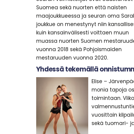
Suomea sekä nuorten että naisten
maajoukkueessa ja seuran oma Sarab
joukkue on menestynyt niin kansallise
kuin kansainvälisesti voittaen muun
muassa nuorten Suomen mestaruud
vuonna 2018 sekä Pohjoismaiden
mestaruuden vuonna 2020.
Yhdessä tekemällä onnistum
Elise – Järvenpä
monia tapoja os
toimintaan. Viiko
valmennustuntie
vuosittain kilpail
sekä tuomari- j