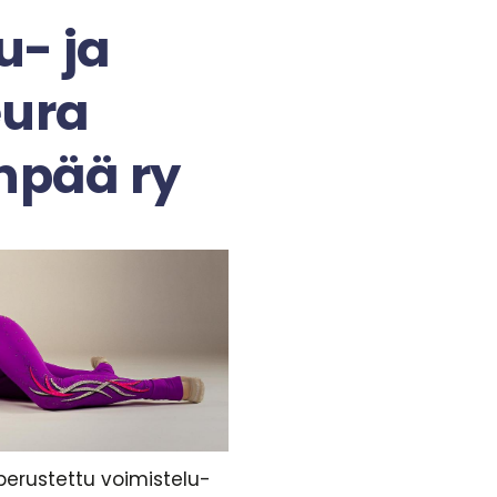
u- ja
eura
enpää ry
perustettu voimistelu-