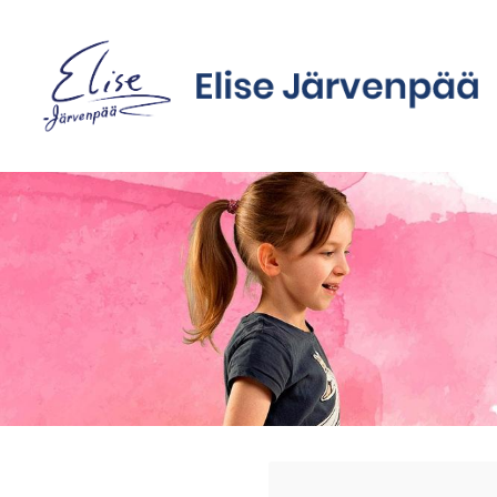
Siirry
sivun
sisältöön
Sivuston etusivulle