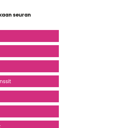
ukaan seuran
nssit
t