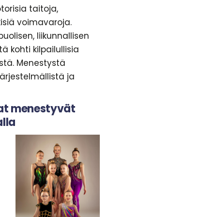
torisia taitoja,
kisiä voimavaroja.
lisen, liikunnallisen
 kohti kilpailullisia
ystä. Menestystä
ärjestelmällistä ja
jat menestyvät
lla