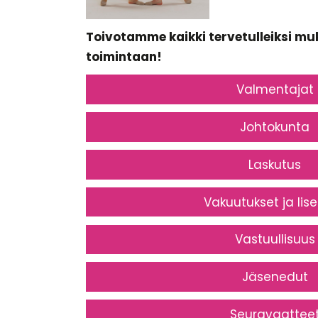
Toivotamme kaikki tervetulleiksi m
toimintaan!
Valmentajat
Johtokunta
Laskutus
Vakuutukset ja lise
Vastuullisuus
Jäsenedut
Seuravaattee