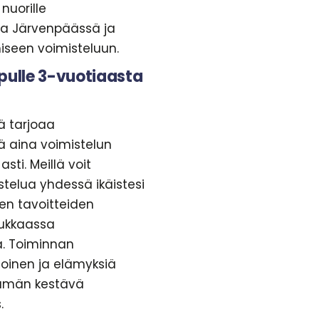
 nuorille
ua Järvenpäässä ja
tmiseen voimisteluun.
pulle 3-vuotiaasta
ä tarjoaa
ä aina voimistelun
asti. Meillä voit
telua yhdessä ikäistesi
ten tavoitteiden
dukkaassa
. Toiminnan
loinen ja elämyksiä
lämän kestävä
.