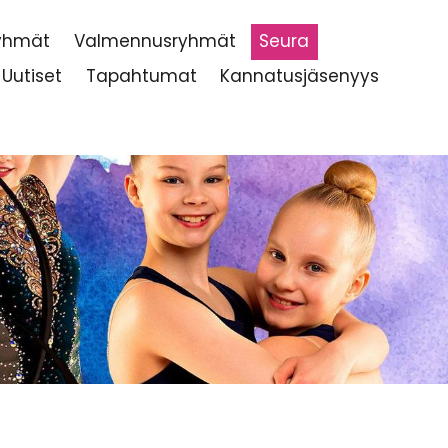
ryhmät
Valmennusryhmät
Seura
Uutiset
Tapahtumat
Kannatusjäsenyys