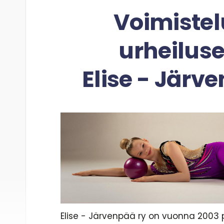
Voimistel
urheilus
Elise - Järv
Elise - Järvenpää ry on vuonna 2003 