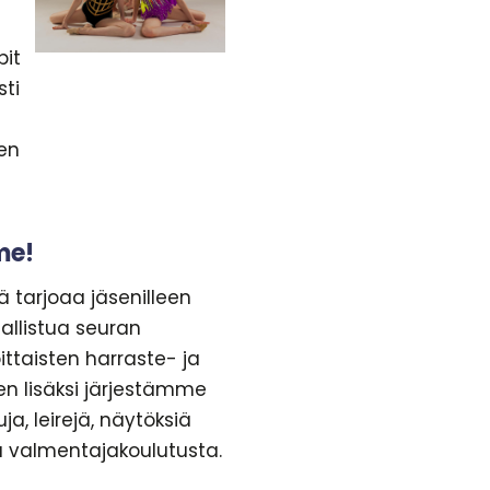
it
sti
en
me!
ä tarjoaa jäsenilleen
allistua seuran
ittaisten harraste- ja
n lisäksi järjestämme
uja, leirejä, näytöksiä
a valmentajakoulutusta.