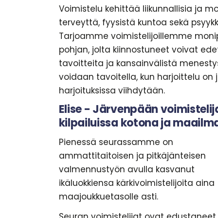
Voimistelu kehittää liikunnallisia ja mo
terveyttä, fyysistä kuntoa sekä psyyk
Tarjoamme voimistelijoillemme monipuo
pohjan, jolta kiinnostuneet voivat edetä
tavoitteita ja kansainvälistä menest
voidaan tavoitella, kun harjoittelu on j
harjoituksissa viihdytään.
Elise - Järvenpään voimisteli
kilpailuissa kotona ja maailma
Pienessä seurassamme on
ammattitaitoisen ja pitkäjänteisen
valmennustyön avulla kasvanut
ikäluokkiensa kärkivoimistelijoita aina
maajoukkuetasolle asti.
Seuran voimistelijat ovat edustaneet