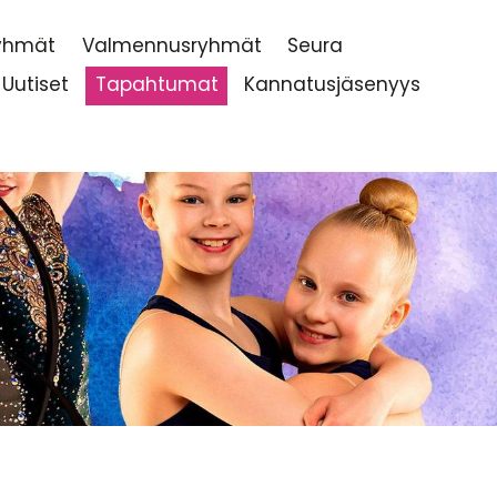
ryhmät
Valmennusryhmät
Seura
Uutiset
Tapahtumat
Kannatusjäsenyys