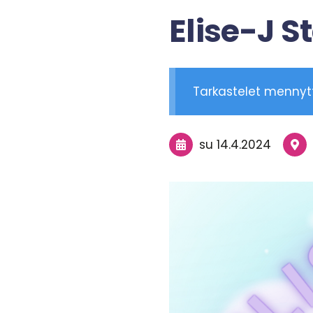
Elise-J S
Tarkastelet menny
su 14.4.2024