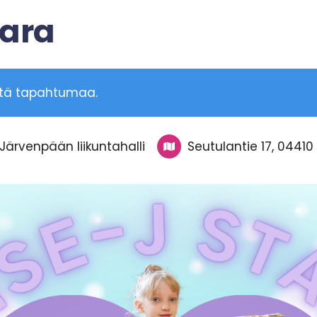
tara
ttä tapahtumaa.
Järvenpään liikuntahalli
Seutulantie 17, 0441