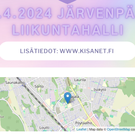
Leaflet
| Map data ©
OpenStreetMap
con