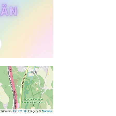
tributors,
CC-BY-SA
, Imagery ©
Mapbox