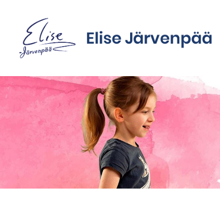
Siirry
sivun
sisältöön
Sivuston etusivulle