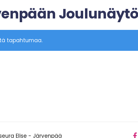
rvenpään Joulunäyt
ttä tapahtumaa.
useura Elise - Järvenpää