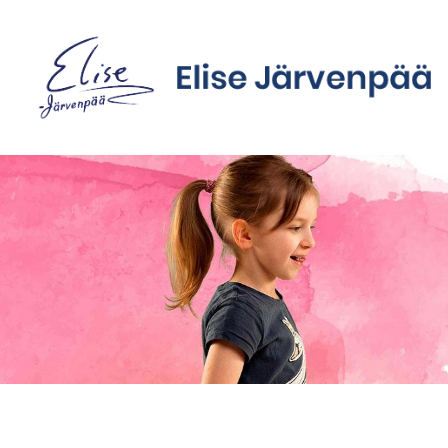
Siirry
sivun
sisältöön
Sivuston etusivulle