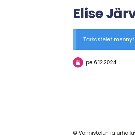
Elise Jä
Tarkastelet menny
pe 6.12.2024
©
Voimistelu- ja urheil