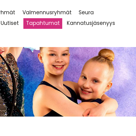
ryhmät
Valmennusryhmät
Seura
Uutiset
Tapahtumat
Kannatusjäsenyys