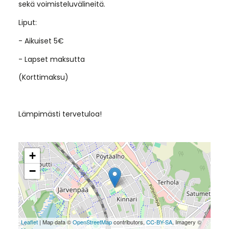
sekä voimisteluvälineitä.
Liput:
- Aikuiset 5€
- Lapset maksutta
(Korttimaksu)
Lämpimästi tervetuloa!
+
−
Leaflet
| Map data ©
OpenStreetMap
contributors,
CC-BY-SA
, Imagery ©