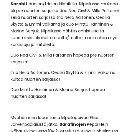
Sarabit
duojen/triojen kilpailulla. Kilpailussa mukana
oli pre nuorten sarjassa duo Nea Civil & Milla Partanen
sekä nuorten sarjassa trio Nella Aaltonen, Cecilia
Skyttä & Emmi Valkama ja duo Minttu Hänninen &
Marina Senjuk. Kilpailussa nähtiin onnistuneita
suorituksia jokaiselta duolta/triolta ja näin ollen myös
kärkisijoja ja mitaleita.
Duo Nea Civil & Milla Partanen hopeaa pre nuorten
sarjassa!
Trio Nella Aaltonen, Cecilia Skyttä & Emmi Valkama
kultaa nuorten sarjassa!
Duo Minttu Hänninen & Marina Senjuk hopeaa
nuorten sarjassa!
Myöhemmin lauantaina kilpailupäivää Elise
Järvenpääläisistä jatkoi
Sarafinojen
Peppi Hein
ikäkausikilpailussa 10v 2-ottelussa. Kilpailu ohjelmista