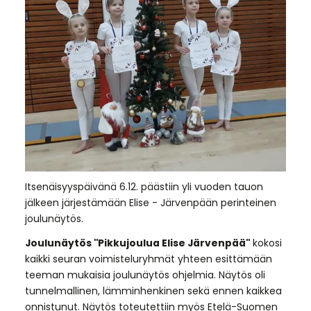
Itsenäisyyspäivänä 6.12. päästiin yli vuoden tauon
jälkeen järjestämään Elise - Järvenpään perinteinen
joulunäytös.
Joulunäytös "Pikkujoulua Elise Järvenpää"
kokosi
kaikki seuran voimisteluryhmät yhteen esittämään
teeman mukaisia joulunäytös ohjelmia. Näytös oli
tunnelmallinen, lämminhenkinen sekä ennen kaikkea
onnistunut. Näytös toteutettiin myös Etelä-Suomen