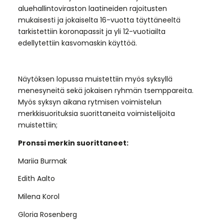
aluehallintoviraston laatineiden rajoitusten
mukaisesti ja jokaiselta 16-vuotta täyttäneeltä
tarkistettiin koronapassit ja yli 12-vuotiailta
edellytettiin kasvomaskin käyttöä.
Näytöksen lopussa muistettiin myös syksyllä
menesyneitä sekä jokaisen ryhmän tsemppareita.
Myös syksyn aikana rytmisen voimistelun
merkkisuorituksia suorittaneita voimistelijoita
muistettiin;
Pronssi merkin suorittaneet:
Mariia Burmak
Edith Aalto
Milena Korol
Gloria Rosenberg