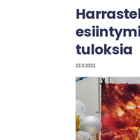
Harraste
esiintym
tuloksia
23.11.2022