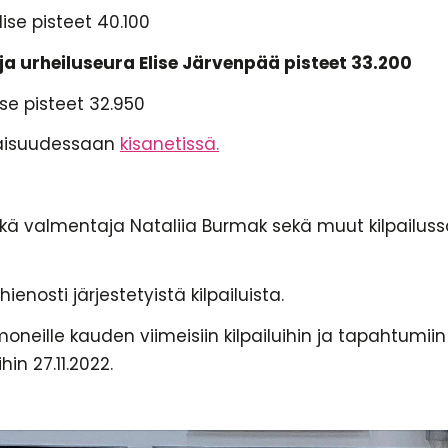
Elise pisteet 40.100
 ja urheiluseura Elise Järvenpää pisteet 33.200
Elise pisteet 32.950
onaisuudessaan
kisanetissä.
kä valmentaja Nataliia Burmak sekä muut kilpailuss
ienosti järjestetyistä kilpailuista.
moneille kauden viimeisiin kilpailuihin ja tapahtumii
in 27.11.2022.