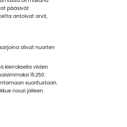
htumassa oli mukana
jat pääsivät
tetta antoivat arvit,
sarjoina olivat nuorten
 kierroksella viiden
aisimmaksi 15.250.
rantamaan suoritustaan.
kkue nousi jälleen