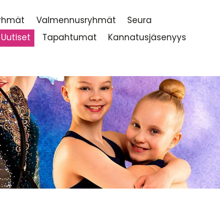
ryhmät
Valmennusryhmät
Seura
Uutiset
Tapahtumat
Kannatusjäsenyys