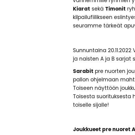
vanhemmille ryhmien yh
Kiarat
sekä
Timonit
ryh
kilpailufiilikseen esiin
seuramme tärkeät apuva
Sunnuntaina 20.11.2022 V
ja naisten A ja B sarjat 
Sarabit
pre nuorten jouk
pallon ohjelmaan mahtu
Toiseen näyttöön joukku
Toisesta suorituksesta h
toiselle sijalle!
Joukkueet pre nuoret A