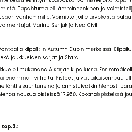
teisessä esiintymispäivässä. Voimistelijoita tapa
mistä. Tapahtuma oli lämminhenkinen ja voimisteli
tyessään vanhemmille. Voimistelijoille arvokasta palau
lmentajat Marina Senjuk ja Nea Civil.
antaalla kilpailtiin Autumn Cupin merkeissä. Kilpailu
sekä joukkueiden sarjat ja Stara.
kue oli mukanana A sarjan kilpailussa. Ensimmäisellä
i enemmän virheitä. Pisteet jäivät aikaisempaa alh
e lähti sisuuntuneina jo onnistuivatkin hienosti pa
ienoa nousua pisteissä 17.950. Kokonaispisteissä jou
 top.3.: