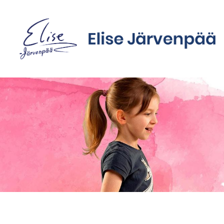
Siirry
sivun
sisältöön
Sivuston etusivulle