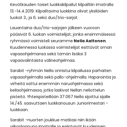
Kevätkauden toiset luokkakilpailut kilpailtiin Imatralla
13.-14.4.2019. Kilpailtavina luokkina olivat yksilöiden
luokat 3., ja 6. sekä duo/trio-sarjat.
Lauantaina duo/trio-sarjojen jälkeen vuoroon
pääsivät 6. luokan voimistelijat, jonka ensimmäisessä
ryhmässä voimisteli seuramme
Nella Aaltonen
.
Kuudennessa luokassa voimistelijat esittävät oman
vapaaohjelmansa sekä tämän lisäksi 3
vapaavalintaista välineohjelmaa.
Sarabit -ryhmän Nella onnistui kilpailussa parhaiten
vapaaohjelmalla sekä pallo-ohjelmalla. Haparointia ja
virheitä sattui enemmän naruohjelmassa sekä
keilaohjelmassa, jotka laskivat Nellan neliottelun
pisteitä. Yhteispisteillään 37.067 Nella sijoittui sijalle
14./45. saavuttaen luokkanousun Juniorimestari -
luokkaan.
Sarabit -nuorten joukkue matkasi niin ikään
viikonloppuna Imatralle ja esiintyivät kuudennen