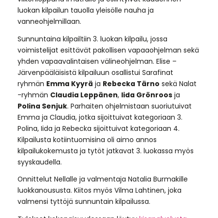
luokan kilpailun tauolla yleisölle nauha ja
vanneohjelmillaan.
Sunnuntaina kilpailtiin 3. luokan kilpailu, jossa
voimistelijat esittävät pakollisen vapaaohjelman sekä
yhden vapaavalintaisen välineohjelman. Elise –
Järvenpääläisistä kilpailuun osallistui Sarafinat
ryhmän
Emma Kyyrä
ja
Rebecka Tärno
sekä Nalat
-ryhmän
Claudia Leppänen
,
Iida Grönroos
ja
Polina Senjuk
. Parhaiten ohjelmistaan suoriutuivat
Emma ja Claudia, jotka sijoittuivat kategoriaan 3.
Polina, Iida ja Rebecka sijoittuivat kategoriaan 4.
Kilpailusta kotiintuomisina oli aimo annos
kilpailukokemusta ja tytöt jatkavat 3. luokassa myös
syyskaudella.
Onnittelut Nellalle ja valmentaja Natalia Burmakille
luokkanoususta. Kiitos myös Vilma Lahtinen, joka
valmensi tyttöjä sunnuntain kilpailussa.