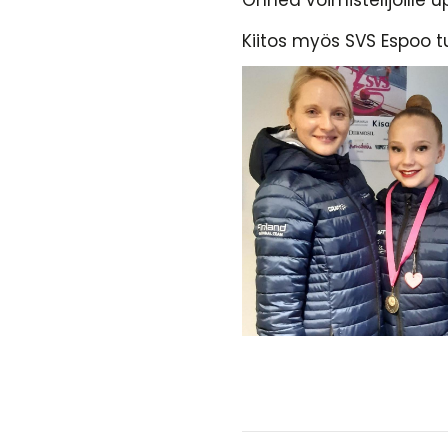
Onnea voimistelijoille u
Kiitos myös SVS Espoo tur