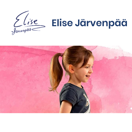
Siirry
sivun
sisältöön
Sivuston etusivulle