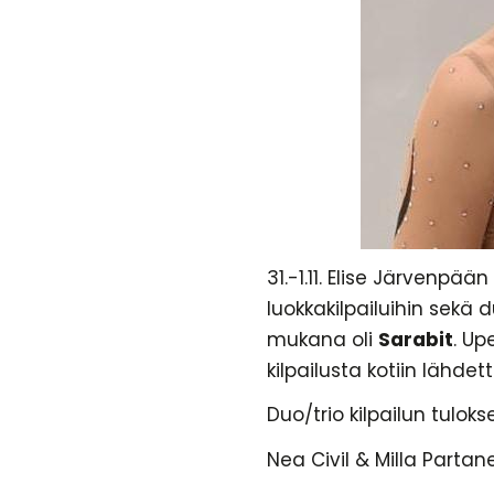
31.-1.11. Elise Järvenpä
luokkakilpailuihin sekä d
mukana oli
Sarabit
. Up
kilpailusta kotiin lähdett
Duo/trio kilpailun tulokse
Nea Civil & Milla Partan