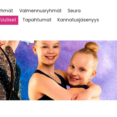
ryhmät
Valmennusryhmät
Seura
Uutiset
Tapahtumat
Kannatusjäsenyys