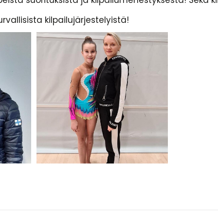
peista suorituksista ja kilpailumenestyksestä! Sekä k
vallisista kilpailujärjestelyistä!