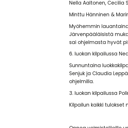
Nella Aaltonen, Cecilia
Minttu Hänninen & Marin
Myöhemmin lauantaina kilp
Järvenpääläisistä mukana
sai ohjelmasta hyvät pi
6. luokan kilpailussa Nea 
Sunnuntaina luokkakilpailu
Senjuk ja Claudia Leppä
ohjelmilla.
3. luokan kilpailussa Po
Kilpailun kaikki tulokse