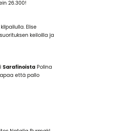
ein 26.300!
lpailulla. Elise
uorituksen keiloilla ja
ui
Sarafinoista
Polina
vapaa että pallo