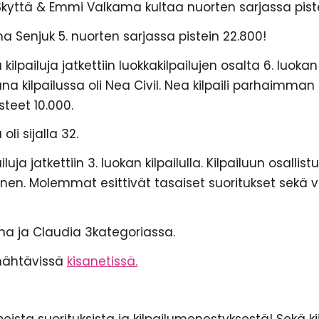
 Skyttä & Emmi Valkama kultaa nuorten sarjassa pist
a Senjuk 5. nuorten sarjassa pistein 22.800!
ailuja jatkettiin luokkakilpailujen osalta 6. luokan ki
 kilpailussa oli Nea Civil. Nea kilpaili parhaimman s
steet 10.000.
oli sijalla 32.
ja jatkettiin 3. luokan kilpailulla. Kilpailuun osallist
nen. Molemmat esittivät tasaiset suoritukset sekä 
lina ja Claudia 3kategoriassa.
t nähtävissä
kisanetissä.