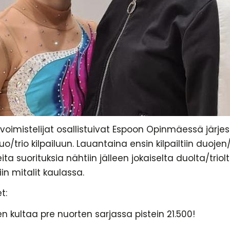
än voimistelijat osallistuivat Espoon Opinmäessä järjes
uo/trio kilpailuun. Lauantaina ensin kilpailtiin duojen/t
eita suorituksia nähtiin jälleen jokaiselta duolta/triol
iin mitalit kaulassa.
t:
en kultaa pre nuorten sarjassa pistein 21.500!