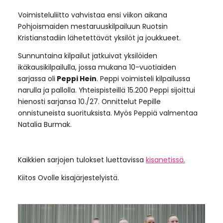
Voimisteluliitto vahvistaa ensi viikon aikana
Pohjoismaiden mestaruuskilpailuun Ruotsin
Kristianstadiin lähetettävät yksilöt ja joukkueet.
Sunnuntaina kilpailut jatkuivat yksilöiden
ikäkausikilpailulla, jossa mukana 10-vuotiaiden
sarjassa oli
Peppi Hein
. Peppi voimisteli kilpailussa
narulla ja pallolla. Yhteispisteillä 15.200 Peppi sijoittui
hienosti sarjansa 10./27. Onnittelut Pepille
onnistuneista suorituksista. Myös Peppiä valmentaa
Natalia Burmak.
Kaikkien sarjojen tulokset luettavissa
kisanetissä.
Kiitos Ovolle kisajärjestelyistä.