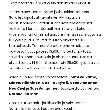
-karsintakilpailut sekä yksilöiden ikäkausikilpailut.
Lauantaiaamuna nuorten joukkueiden sarjassa
Sarabit
kilpailivat tavoitellen PM-kilpailun
edustuspaikkaa. Sarabit suorituivat molemmista
näytöistä hienosti. Sarabit voimistelivat kahdesti
viiden nauhan ohjelmallaan. Ensimmäisessä näytössä
tuli yksi tiputus, mutta muuten ohjelma sujui
täsmällisesti. Tuomaristo antoi ensimmäisestä
näytöstä hyvät pisteet 13.900. Toisesta näytöstä
selvittiin ilman tiputuksia ja pisteet suorituksesta
olivat hienot, 14.600. Yhteispistein 28.500 tytöt saivat
ansaitusti kultaiset mitalit kaulaansa.
Sarabit -joukkueessa voimistelivat
Emmi Valkama,
Minttu Hänninen, Cecilia Skyttä, Nella Aaltonen,
Nea Civil ja Suvi Vartiainen
. Joukkuetta valmentaa
Natalia Burmak
.
Onnittelut Sarabit -joukkueelle ja valmentaja
Natalialle hienosta kauden avauksesta!