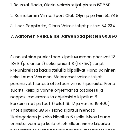
1. Boussat Nadia, Olarin Voimistelijat pistein 60.550
2. Komulainen Vilma, Sport Club Olymp pistein 55.749
3. Hees Peppilotta, Olarin Voimistelijat pistein 54.234
7. Aaltonen Nella, Elise Järvenpää pistein 50.850
Sunnuntaina puolestaan kilpailuvuoroon pääsivät 12-
13v B (prejuniorit) sekä juniorit B (14-15v) sarjat.
Prejunioreissa kaksiotteluilla kilpailivat Fiona Soininen
sekä Louna Virsunen. Molemmat voimistelijat
paransivat hienosti otteitaan viime kilpailusta. Fiona
suoritti keila ja vanne ohjelmansa tasaisesti ja
nappasi molemmista ohjelmista kilpailun 6.
korkeimmat pisteet (keilat 19.117 ja vanne 19.400).
Yhteispisteillä 38.517 Fiona sijoittui hienosti
1.kategoriaan ja koko kilpailun 6.sijalle. Myös Louna
onnistui vanne ja keila ohjelmillaan viime kilpailua