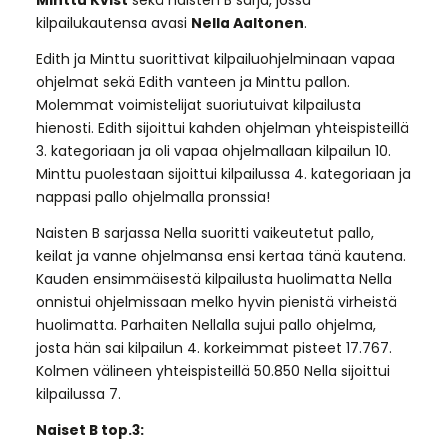
Minttu Kvist
sekä naisten B sarja, jossa
kilpailukautensa avasi
Nella Aaltonen
.
Edith ja Minttu suorittivat kilpailuohjelminaan vapaa
ohjelmat sekä Edith vanteen ja Minttu pallon.
Molemmat voimistelijat suoriutuivat kilpailusta
hienosti. Edith sijoittui kahden ohjelman yhteispisteillä
3. kategoriaan ja oli vapaa ohjelmallaan kilpailun 10.
Minttu puolestaan sijoittui kilpailussa 4. kategoriaan ja
nappasi pallo ohjelmalla pronssia!
Naisten B sarjassa Nella suoritti vaikeutetut pallo,
keilat ja vanne ohjelmansa ensi kertaa tänä kautena.
Kauden ensimmäisestä kilpailusta huolimatta Nella
onnistui ohjelmissaan melko hyvin pienistä virheistä
huolimatta. Parhaiten Nellalla sujui pallo ohjelma,
josta hän sai kilpailun 4. korkeimmat pisteet 17.767.
Kolmen välineen yhteispisteillä 50.850 Nella sijoittui
kilpailussa 7.
Naiset B top.3: