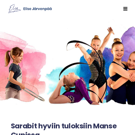
Siirry
Val
Sivuston etusivulle
sivun
sisältöön
Sarabit hyviin tuloksiin Manse
Cupissa