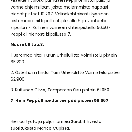
Pisteiden valosa parhaiten Peppi onnistui pallo ja
vanne ohjelmillaan, joista molemmista nappasi
hienot pisteet 19.267. Välinekohtaisesti kyseinen
pistemäärä riitti pallo ohjelmalla 6. ja vanteella
kilpailun 7. Kolmen välineen yhteispisteillä 56.567
Peppi oli hienosti kilpailussa 7.
Nuoret B top.3:
1. Jeromaa Nita, Turun Urheiluliitto Voimistelu pistein
65.200
2. Österholm Linda, Turn Urheiluliitto Voimistelu pistein
62.900
3. Kuitunen Olivia, Tampereen Sisu pistein 61.950
7. Hein Peppi, Elise Järvenpää pistein 56.567
Hienoa työtä ja paljon onnea Sarabit hyvistä
suorituksista Mance Cupissa.