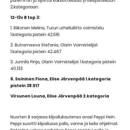
paremmin ja sijoittui kaksiottelussa yhteispisteillään
2.kategoriaan.
12-13v B top.3:
1. Riikonen Melina, Turun urheiluliitto voimistelu
1.kategoria pistein 42.516
2. Butrameeva Stefania, Olarin Voimistelijat
1.kategoria pistein 42.467
3. Junnila Pinja, Olarin Voimistelijat 1.kategoria pistein
40.133
6. Soininen Fiona, Elise Järvenpää 1.kategoria
pistein 38.517
Virsunen Louna, Elise Järvenpää 2.kategoria
Nuorten B sarjassa kilpailukautensa avasi Peppi Hein.
Peppi suoritti kilpailussa pallo, vanne ja keila ohjelmat.