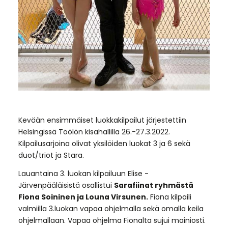
Kevään ensimmäiset luokkakilpailut järjestettiin
Helsingissä Töölön kisahallilla 26.-27.3.2022.
Kilpailusarjoina olivat yksilöiden luokat 3 ja 6 sekä
duot/triot ja Stara.
Lauantaina 3. luokan kilpailuun Elise -
Järvenpääläisistä osallistui
Sarafiinat ryhmästä
Fiona Soininen ja Louna Virsunen.
Fiona kilpaili
valmiilla 3.luokan vapaa ohjelmalla sekä omalla keila
ohjelmallaan. Vapaa ohjelma Fionalta sujui mainiosti.