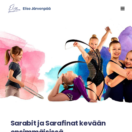
Siirry
Val
Sivuston etusivulle
sivun
sisältöön
Sarabit ja Sarafinat kevään
ensimmäisissä