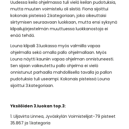
Uudessa keila ohjelmassa tuli vielä keilan pudotuksia,
mutta muuten voimistelu oli siistiä. Fiona sijoittui
kokonais pisteissä 2.kategoriaan, joka oikeuttaisi
siirtymisen seuraavaan luokkaan, mutta ensi syksynä
kilpailujärjestelmän muuttuessa luokkanostoja ei
enää tehdä.
Louna kilpaili 3.luokassa myös valmiilla vapaa
ohjelmalla sekä omalla pallo ohjelmallaan. Myös
Louna näytti kauniin vapaa ohjelman onnistuneesti.
Sen sijaan vaikeutettu pallo ohjelma ei vielä
onnistunut parhaalla mahdollisella tavalla ja pallon
pudotuksia tuli useampi. Kokonais pisteissä Louna
sijoittui 3.kategoriaan.
Yksilöiden 3.luokan top.3:
1. Liljavirta Linnea, Jyväskylän Voimistelijat-79 pisteet
35.867 ja 1.kategoria