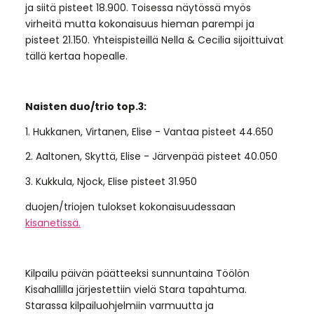
ja siitä pisteet 18.900. Toisessa näytössä myös
virheitä mutta kokonaisuus hieman parempi ja
pisteet 21.150. Yhteispisteillä Nella & Cecilia sijoittuivat
tällä kertaa hopealle.
Naisten duo/trio top.3:
1. Hukkanen, Virtanen, Elise - Vantaa pisteet 44.650
2. Aaltonen, Skyttä, Elise - Järvenpää pisteet 40.050
3. Kukkula, Njock, Elise pisteet 31.950
duojen/triojen tulokset kokonaisuudessaan
kisanetissä.
Kilpailu päivän päätteeksi sunnuntaina Töölön
Kisahallilla järjestettiin vielä Stara tapahtuma.
Starassa kilpailuohjelmiin varmuutta ja