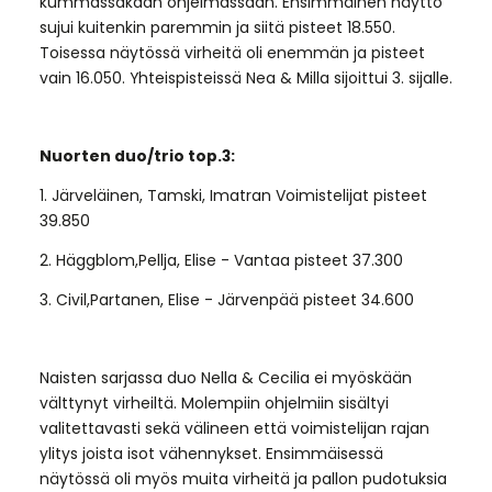
kummassakaan ohjelmassaan. Ensimmäinen näyttö
sujui kuitenkin paremmin ja siitä pisteet 18.550.
Toisessa näytössä virheitä oli enemmän ja pisteet
vain 16.050. Yhteispisteissä Nea & Milla sijoittui 3. sijalle.
Nuorten duo/trio top.3:
1. Järveläinen, Tamski, Imatran Voimistelijat pisteet
39.850
2. Häggblom,Pellja, Elise - Vantaa pisteet 37.300
3. Civil,Partanen, Elise - Järvenpää pisteet 34.600
Naisten sarjassa duo Nella & Cecilia ei myöskään
välttynyt virheiltä. Molempiin ohjelmiin sisältyi
valitettavasti sekä välineen että voimistelijan rajan
ylitys joista isot vähennykset. Ensimmäisessä
näytössä oli myös muita virheitä ja pallon pudotuksia