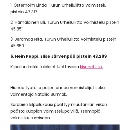
1. Österholm Linda, Turun Urheiluliitto Voimistelu
pistein 47.317
2. Hämäläinen Elli, Turun Urheiluliitto Voimistelu pistein
45.851
3. Jeromaa Nita, Turun Urheiluliitto Voimistelu pistein
45.650
6. Hein Peppi, Elise Järvenpää pistein 43.299
Kilpailun kaikki tulokset luettavissa
kisanetistä.
Hienoa työtä ja paljon onnea voimistelijat sekä
valmentaja Nataliia Burmak.
Sarabien kilpailukausi päättyy muutaman viikon
päästä Kuopion Voimistelupäivillä. Tsemppiä
valmistautumiseen.