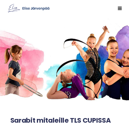
Siirry
Val
Sivuston etusivulle
sivun
sisältöön
Sarabit mitaleille TLS CUPISSA