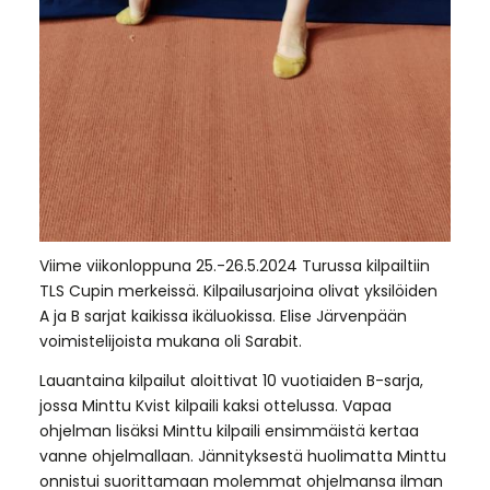
Viime viikonloppuna 25.-26.5.2024 Turussa kilpailtiin
TLS Cupin merkeissä. Kilpailusarjoina olivat yksilöiden
A ja B sarjat kaikissa ikäluokissa. Elise Järvenpään
voimistelijoista mukana oli Sarabit.
Lauantaina kilpailut aloittivat 10 vuotiaiden B-sarja,
jossa Minttu Kvist kilpaili kaksi ottelussa. Vapaa
ohjelman lisäksi Minttu kilpaili ensimmäistä kertaa
vanne ohjelmallaan. Jännityksestä huolimatta Minttu
onnistui suorittamaan molemmat ohjelmansa ilman