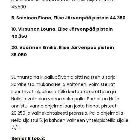
45.500
5. Soininen Fiona, Elise Järvenpää pistein 44.350
10. Virsunen Louna, Elise Järvenpää pistein
40.350
20. Vuorinen Emilia, Elise Järvenpää pistein
35.050
Sunnuntaina kilpailupäivän aloitti naisten B sarja.
Sarabeista mukana Nella Aaltonen. Voimistelijat
suorittivat kilpailussa tällä kertaa kaksi ottelun ja
Nellalla välineinä vanne sekä pallo. Parhaiten Nella
onnistui vanne ohjelmallaan josta hienot pisteet
20.250 ja välinekohtaisesti pronssia. Pallo ohjelmalla
Nella sijoittui 5. ja kahden välineen yhteispisteillä sijalle
7./11.
Senior B top.3: