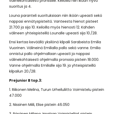
välinekohtaisesti pronssille. Keiloilla niin ikään hyvä
suoritus ja 4.
Louna paranteli suorituksiaan niin ikään upeasti sekä
nappasi ennätyspisteitä. Vanteesta hienot pisteet
21.700 ja sija 10. Keiloilla myös hienosti 12. Kahden
välineen yhteispisteillä Lounalle upeasti sija 10./28.
Ensi kertaa keväällä yksilönä kilpaili Sarabeista Emilia
Vuorinen. Välineinä Emilialla pallo sekä vanne. Emilia
onnistui pallo ohjelmallaan upeasti ja nappasi
välinekohtaisesti ohjelmalla pronssia pistein 18.000.
Vanne ohjelmalla Emilialle sija 19. ja yhteispisteillä
kilpailun 20./28.
Prejunior B top.3:
1. Riikonen Melina, Turun Urheiluliitto Voimistelu pistein
47.000
2. Nissinen Miili, Elise pistein 46.050
3. Räsänen Milana, Imatran Voimistelijat pistein