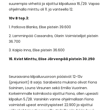
suurempia virheitä ja sijoittui kilpailussa 16./29. Vapaa
ohjelmalla minttu oli 11. ja vanteella 12.
10v B top.3:
1. Patkova Blanka, Elise pistein 39.600
2. Lamminpää Cassandra, Olarin Voimistelijat pistein
36.700
3. Kaipio Inna, Elise pistein 36.600
16. Kvist Minttu, Elise Järvenpää pistein 30.250
Seuraavana kilpailuvuoroon pääsivät 12-13v
(prejuniorit) B sarja. Sarabeista mukana olivat Fiona
Soininen, Louna Virsunen sekä Emilia Vuorinen.
Korkeimmalle kolmikosta sijoittui Fiona, ollen upeasti
kilpailun 5./28. Varsinkin vanne ohjelmallaan Fiona
voimisteli upeat ennätyspisteet 22.900 ja sijoittui