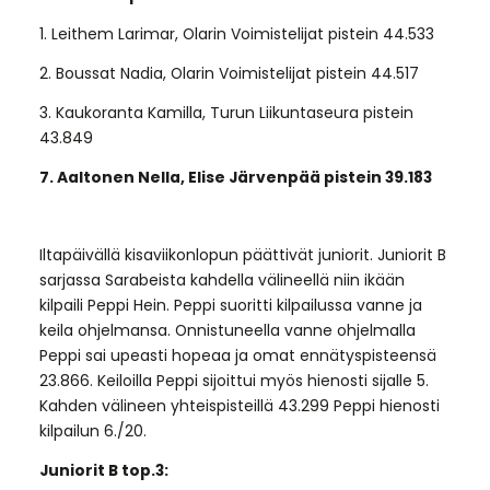
1. Leithem Larimar, Olarin Voimistelijat pistein 44.533
2. Boussat Nadia, Olarin Voimistelijat pistein 44.517
3. Kaukoranta Kamilla, Turun Liikuntaseura pistein
43.849
7. Aaltonen Nella, Elise Järvenpää pistein 39.183
Iltapäivällä kisaviikonlopun päättivät juniorit. Juniorit B
sarjassa Sarabeista kahdella välineellä niin ikään
kilpaili Peppi Hein. Peppi suoritti kilpailussa vanne ja
keila ohjelmansa. Onnistuneella vanne ohjelmalla
Peppi sai upeasti hopeaa ja omat ennätyspisteensä
23.866. Keiloilla Peppi sijoittui myös hienosti sijalle 5.
Kahden välineen yhteispisteillä 43.299 Peppi hienosti
kilpailun 6./20.
Juniorit B top.3: