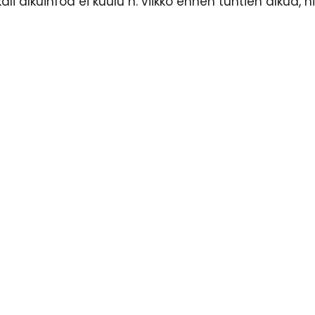
li alkuinfoa ei kuulu n. viikko ennen tuntien alkua, ni