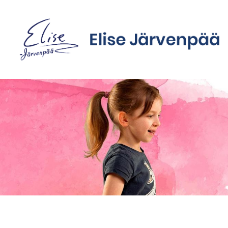
Siirry
sivun
sisältöön
Sivuston etusivulle