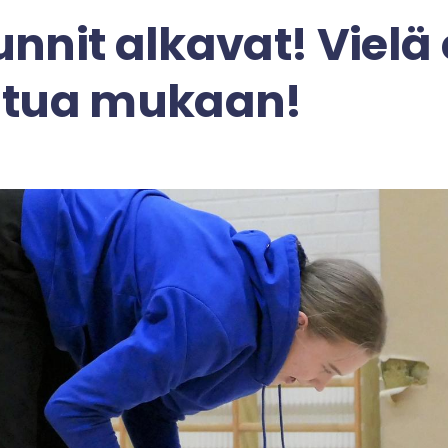
nnit alkavat! Vielä 
utua mukaan!