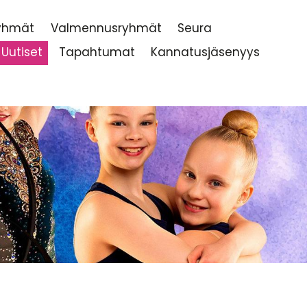
ryhmät
Valmennusryhmät
Seura
Uutiset
Tapahtumat
Kannatusjäsenyys