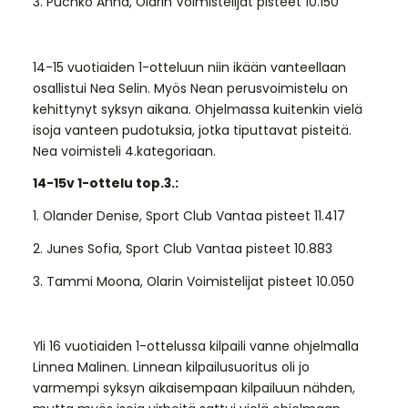
3. Puchko Anna, Olarin Voimistelijat pisteet 10.150
14-15 vuotiaiden 1-otteluun niin ikään vanteellaan
osallistui Nea Selin. Myös Nean perusvoimistelu on
kehittynyt syksyn aikana. Ohjelmassa kuitenkin vielä
isoja vanteen pudotuksia, jotka tiputtavat pisteitä.
Nea voimisteli 4.kategoriaan.
14-15v 1-ottelu top.3.:
1. Olander Denise, Sport Club Vantaa pisteet 11.417
2. Junes Sofia, Sport Club Vantaa pisteet 10.883
3. Tammi Moona, Olarin Voimistelijat pisteet 10.050
Yli 16 vuotiaiden 1-ottelussa kilpaili vanne ohjelmalla
Linnea Malinen. Linnean kilpailusuoritus oli jo
varmempi syksyn aikaisempaan kilpailuun nähden,