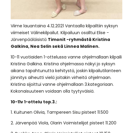
Viime lauantaina 4.12.2021 Vantaalla kilpailtiin syksyn
viimeiset Välinekilpailut. Kilpailuun osalltui Elise -
Järvenpääläisistä
Timonit -ryhmästä Kristina
Galkina, Nea Selin sekä Linnea Malinen.
10-11 vuotiaiden 1-ottelussa vanne ohjelmallaan kilpaili
Kristina Galkina. Kristina ohjelmassa näkyi jo syksyn
aikana tapahtunutta kehitystä, joskin kilpailutilanteen
jännitys aiheutti vielä joitakin virheitä ohjelmaan.
Kristina sijoittui vanne ohjelmallaan 3.kategoriaan.
Kokonaisuuteen voidaan olla tyytyväisiä.
10-11v 1-ottelu top.3.:
1. Kuitunen Olivia, Tampereen Sisu pisteet 11.500
2. Järvenpää Viola, Olarin Voimistelijat pisteet 11.200