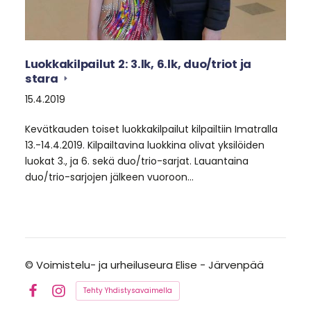
Luokkakilpailut 2: 3.lk, 6.lk, duo/triot ja
stara
15.4.2019
Kevätkauden toiset luokkakilpailut kilpailtiin Imatralla
13.-14.4.2019. Kilpailtavina luokkina olivat yksilöiden
luokat 3., ja 6. sekä duo/trio-sarjat. Lauantaina
duo/trio-sarjojen jälkeen vuoroon…
©
Voimistelu- ja urheiluseura Elise - Järvenpää
Tehty Yhdistysavaimella
Facebook
Instagram