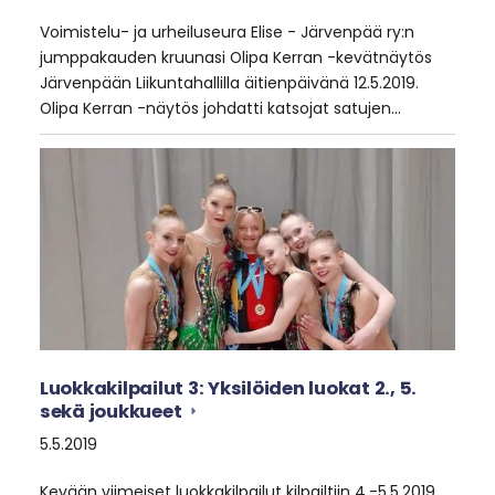
Voimistelu- ja urheiluseura Elise - Järvenpää ry:n
jumppakauden kruunasi Olipa Kerran -kevätnäytös
Järvenpään Liikuntahallilla äitienpäivänä 12.5.2019.
Olipa Kerran -näytös johdatti katsojat satujen…
Luokkakilpailut 3: Yksilöiden luokat 2., 5.
sekä joukkueet
5.5.2019
Kevään viimeiset luokkakilpailut kilpailtiin 4.-5.5.2019