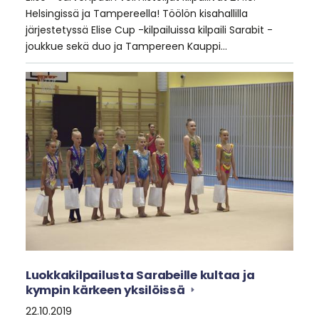
Helsingissä ja Tampereella! Töölön kisahallilla
järjestetyssä Elise Cup -kilpailuissa kilpaili Sarabit -
joukkue sekä duo ja Tampereen Kauppi…
Luokkakilpailusta Sarabeille kultaa ja
kympin kärkeen yksilöissä
22.10.2019