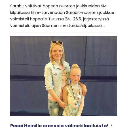
Sarabit voittivat hopeaa nuorten joukkueiden SM-
kilpailussa Elise-Järvenpään Sarabit-nuorten joukkue
voimisteli hopealle Turussa 24.-26.5. järjestetyissä
voimistelulajien Suomen mestaruuskilpailuissa.…
Peppi Heinille pronssia välinekilpailuista!